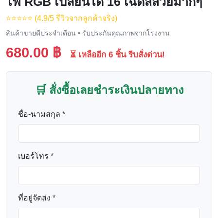
ไฟ RGB เปลี่ยนได้ 16 เฉดสีสวยมากๆ
⭐️⭐️⭐️⭐️⭐️ (4.9/5 รีวิวจากลูกค้าจริง)
สินค้าขายดีประจำเดือน • รับประกันคุณภาพจากโรงงาน
680.00 ฿
⏳ เหลืออีก 6 ชิ้น รีบสั่งด่วน!
🛒 สั่งซื้อเลยชำระเงินปลายทาง
ชื่อ-นามสกุล *
เบอร์โทร *
ที่อยู่จัดส่ง *