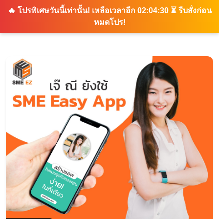
🔥 โปรพิเศษวันนี้เท่านั้น!
เหลือเวลาอีก 02:04:29
⏳ รีบสั่งก่อน
หมดโปร!