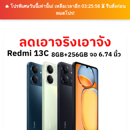
🔥 โปรพิเศษวันนี้เท่านั้น!
เหลือเวลาอีก 03:25:55
⏳ รีบสั่งก่อน
หมดโปร!